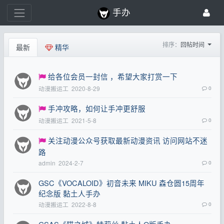
手办
排序：
回帖时间
最新
精华
给各位会员一封信 ，希望大家打赏一下
动漫搬运工
2020-8-29
0
手冲攻略，如何让手冲更舒服
动漫搬运工
2021-5-8
0
关注动漫公众号获取最新动漫资讯 访问网站不迷
路
admin
2024-2-7
0
GSC《VOCALOID》初音未来 MIKU 森仓圆15周年
纪念版 黏土人手办
动漫搬运工
2022-8-8
0