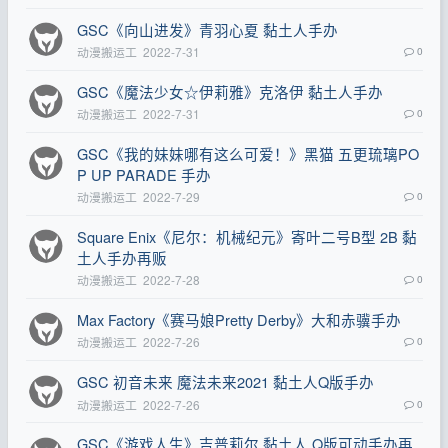
GSC《向山进发》青羽心夏 黏土人手办
动漫搬运工
2022-7-31
0
GSC《魔法少女☆伊莉雅》克洛伊 黏土人手办
动漫搬运工
2022-7-31
0
GSC《我的妹妹哪有这么可爱！》黑猫 五更琉璃PO
P UP PARADE 手办
动漫搬运工
2022-7-29
0
Square Enix《尼尔：机械纪元》寄叶二号B型 2B 黏
土人手办再贩
动漫搬运工
2022-7-28
0
Max Factory《赛马娘Pretty Derby》大和赤骥手办
动漫搬运工
2022-7-26
0
GSC 初音未来 魔法未来2021 黏土人Q版手办
动漫搬运工
2022-7-26
0
GSC《游戏人生》吉普莉尔 黏土人 Q版可动手办再