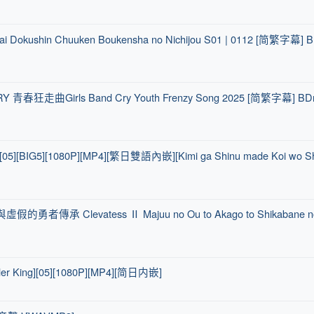
shin Chuuken Boukensha no Nichijou S01 | 0112 [简繁字幕] B
青春狂走曲Girls Band Cry Youth Frenzy Song 2025 [简繁字幕] BDr
][1080P][MP4][繁日雙語內嵌][Kimi ga Shinu made Koi wo Shi
虛假的勇者傳承 Clevatess Ⅱ Majuu no Ou to Akago to Shikabane n
ing][05][1080P][MP4][简日内嵌]