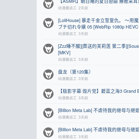
【ASMR】朝日庵的夏日戀曲 療癒采耳音聲
动漫搬运工
2天前
[LoliHouse] 暴走千金立誓复仇
ブチ切れ令嬢 05 [WebRip 1080p HEVC
动漫搬运工
3天前
[Zzz睡不醒][葬送的芙莉莲 第二季][Sousou no 
[MKV]
动漫搬运工
3天前
盘龙（第120集）
动漫搬运工
3天前
【极影字幕·毁片党】碧蓝之海3 Grand Blue D
动漫搬运工
3天前
[Billion Meta Lab] 不虐待我的继母与继姐 Ibi
动漫搬运工
3天前
[Billion Meta Lab] 不虐待我的继母与继姐 Ibi
动漫搬运工
3天前