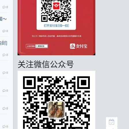
0
國～
0
内封]
0
关注微信公众号
0
0
0
0