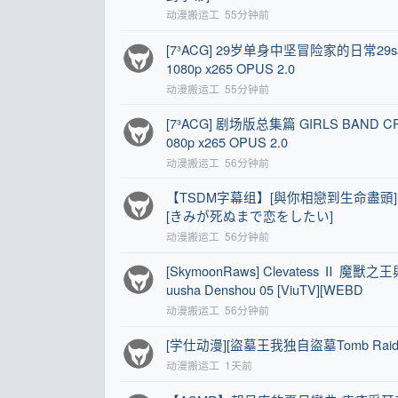
动漫搬运工
55分钟前
[7³ACG] 29岁单身中坚冒险家的日常29sai Doku
1080p x265 OPUS 2.0
动漫搬运工
55分钟前
[7³ACG] 剧场版总集篇 GIRLS BAND CRY 
080p x265 OPUS 2.0
动漫搬运工
56分钟前
【TSDM字幕组】[與你相戀到生命盡頭][05][BIG5
[きみが死ぬまで恋をしたい]
动漫搬运工
56分钟前
[SkymoonRaws] Clevatess Ⅱ 魔獸之王與
uusha Denshou 05 [ViuTV][WEBD
动漫搬运工
56分钟前
[学仕动漫][盜墓王我独自盜墓Tomb Raider K
动漫搬运工
1天前