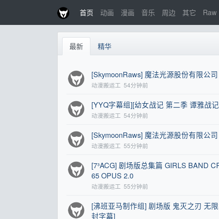
首页
动画
漫画
音乐
周边
其它
Raw
最新
精华
[SkymoonRaws] 魔法光源股份有限公司 第二
动漫搬运工
54分钟前
[YYQ字幕组][幼女战记 第二季 谭雅战记 第二季 Y
动漫搬运工
54分钟前
[SkymoonRaws] 魔法光源股份有限公司 第二
动漫搬运工
55分钟前
[7³ACG] 剧场版总集篇 GIRLS BAND CRY 
65 OPUS 2.0
动漫搬运工
55分钟前
[沸班亚马制作组] 剧场版 鬼灭之刃 无限城篇 第一
封字幕]