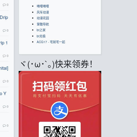
0
嘀哩嘀哩
风车动漫
Drip
动漫花园
掌酷导航
bt之家
0
bt无极
ip 1
ACG17 - 宅就宅一起
0
ヾ(･ω･`｡)快来领券！
tai]
0
o Y
0
0