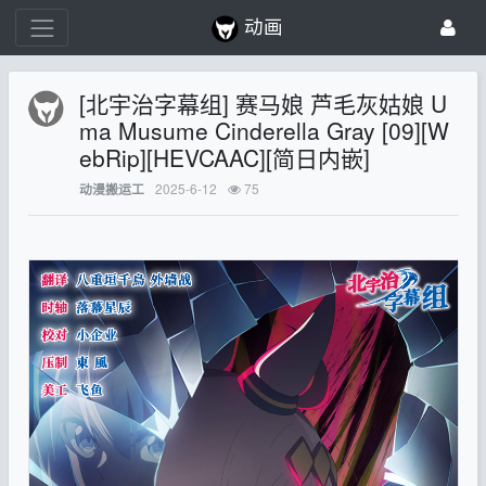
动画
[北宇治字幕组] 赛马娘 芦毛灰姑娘 U
ma Musume Cinderella Gray [09][W
ebRip][HEVCAAC][简日内嵌]
2025-6-12
75
动漫搬运工