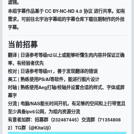
滤镜。
本组字幕作品基于 CC BY-NC-ND 4.0 协议 进行共享。如有
需求，可前往北宇治字幕组的字幕仓库下载往期制作的外挂
字幕。
当前招募
翻译
| 日语参考等级n2以上或能够听懂生肉内容并保证正确
率，有经验者优先
校对
| 日语参考等级n1，善于发现翻译的错误
美工
| 熟练使用PS/AI等软件，能进行图片设计
时轴
| 熟练使用Aeg打轴/校轴并设置合适的样式、字体或屏
幕字
分流
| 电脑/NAS能长时间开机，有足够的空间和上行带宽且
至少具备ipv6公网，为组内资源分流
有意者加群：招募群（232487445）交流群（71354808
2）TG群（@KitaUji）