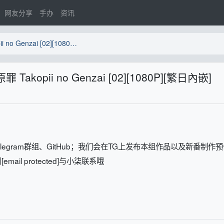
网友分享
手办
资讯
[Billion Meta Lab] 章魚噼的原罪 Takopii no Genzai [02][1080P][繁日內嵌]
原罪 Takopii no Genzai [02][1080P][繁日內嵌]
m频道、Telegram群组、GitHub；我们会在TG上发布本组作品以及新番制作
l protected]与小柒联系哦