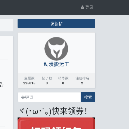
登录
发新帖
动漫搬运工
主题数
帖子数
精华数
注册排名
225015
0
0
2
预告
搜索
ヾ(･ω･`｡)快来领券！